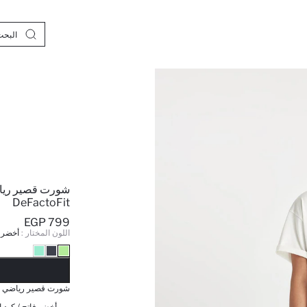
شورت قصير ريا
DeFactoFit
799 EGP
اللون المختار :
أخضر 
نف
شورت قصير رياضي قصة عاد
أخضر فاتح / كود ا