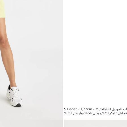
ل S Beden - 1,77cm - 79/60/89
را 5%,مودال 56%,بوليستر 39%