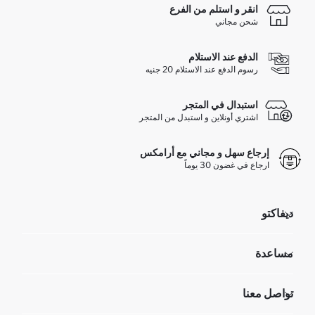
انقر و استلم من الفرع
شحن مجاني
الدفع عند الاستلام
رسوم الدفع عند الاستلام 20 جنيه
استبدال في المتجر
اشتري أونلاين و استبدل من المتجر
إرجاع سهل و مجاني مع أرامكس
ارجاع في غضون 30 يوماً
ديفاكتو
مؤسسي
مساعدة
تعرف علينا
الموارد البشرية
أسئلة تم تكرارها مؤخراً
تواصل معنا
GIFT CLUB
عمليات الارجاع و الاستبدال السهلة