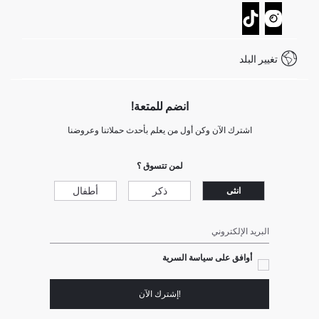
تتبع الشحنة
نموذج الاتصال
كيف يمكنك التسوق في ديفاكتو ؟
خدمة العملاء
كيف تدفع في ديفاكتو؟
WhatsApp +20 150 171 8113
شروط المنافسة
تغيير البلد
Call Center 19782
انضم للمتعة!
اشترك الآن وكن أول من يعلم بأحدث حملاتنا وعروضنا
لمن تتسوق ؟
ذكر
أطفال
انثى
البريد الإلكتروني
أوافق على سياسة السرية
!إشترك الآن