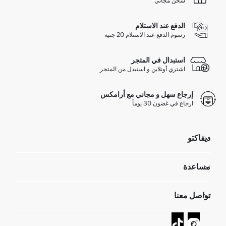
شحن مجاني
الدفع عند الاستلام
رسوم الدفع عند الاستلام 20 جنيه
استبدال في المتجر
اشتري أونلاين و استبدل من المتجر
إرجاع سهل و مجاني مع أرامكس
ارجاع في غضون 30 يوماً
ديفاكتو
مؤسسي
مساعدة
تعرف علينا
الموارد البشرية
أسئلة تم تكرارها مؤخراً
تواصل معنا
GIFT CLUB
عمليات الارجاع و الاستبدال السهلة
تتبع الشحنة
نموذج الاتصال
كيف يمكنك التسوق في ديفاكتو ؟