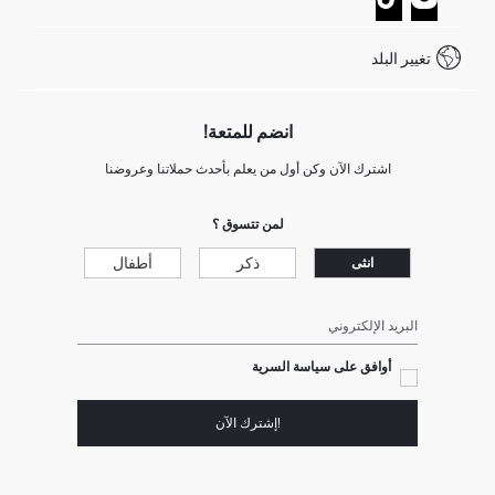
خدمة العملاء
كيف تدفع في ديفاكتو؟
WhatsApp +20 150 171 8113
شروط المنافسة
تغيير البلد
Call Center 19782
انضم للمتعة!
اشترك الآن وكن أول من يعلم بأحدث حملاتنا وعروضنا
لمن تتسوق ؟
ذكر
أطفال
انثى
البريد الإلكتروني
أوافق على سياسة السرية
!إشترك الآن