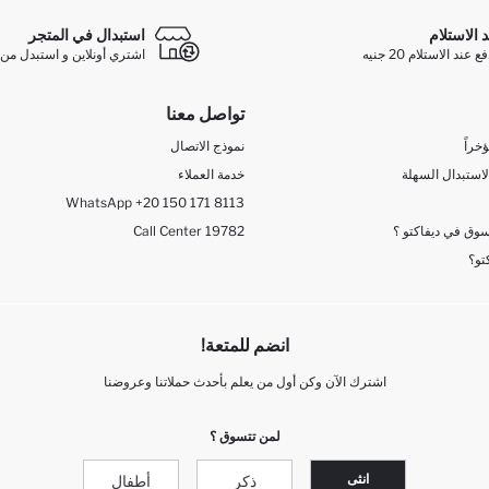
د الاستلام
استبدال في المتجر
ند الاستلام 20 جنيه
اشتري أونلاين و استبدل من 
تواصل معنا
خراً
نموذج الاتصال
لاستبدال السهلة
خدمة العملاء
WhatsApp +20 150 171 8113
وق في ديفاكتو ؟
Call Center 19782
تو؟
انضم للمتعة!
اشترك الآن وكن أول من يعلم بأحدث حملاتنا وعروضنا
لمن تتسوق ؟
انثى
ذكر
أطفال