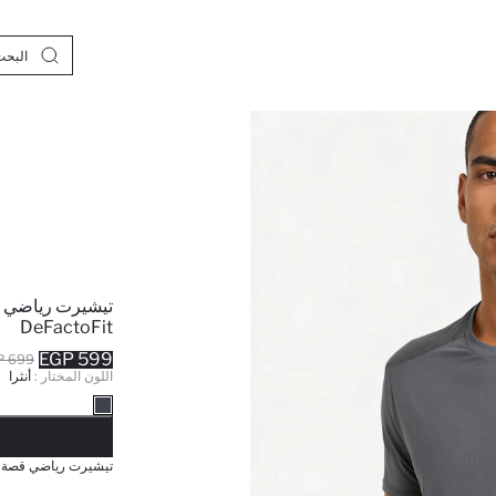
تيشيرت رياضي ق
DeFactoFit
599 EGP
699 EGP
اللون المختار :
أنثرا
نف
تيشيرت رياضي قصة عادية 