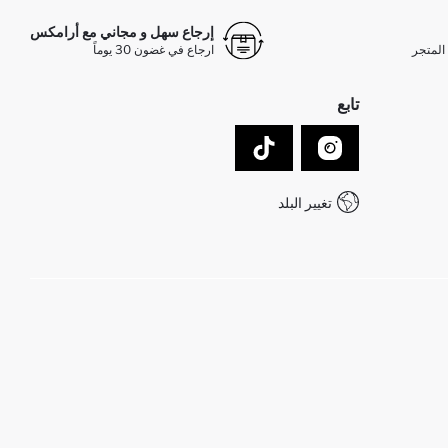
إرجاع سهل و مجاني مع أرامكس
المتجر
ارجاع في غضون 30 يوماً
تابع
تغيير البلد