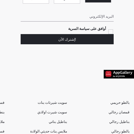
البريد الإلكتروني
أوافق على سياسة السرية
!إشترك الآن
بالطو حريمي
سويت شيرتات بنات
فسا
قمصان رجالي
سويت شيرت اولادي
بنط
بناطيل رجالي
بناطيل بناتي
ملا
بالطو رجالي
ملابس بنات حديثي الولادة
فسا