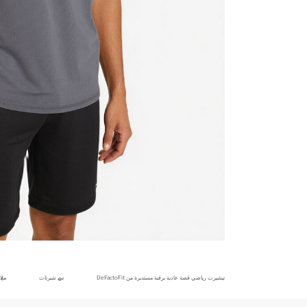
تيشيرت رياضي قصة عادية برقبة مستديرة من DeFactoFit
تي شيرتات
ملا