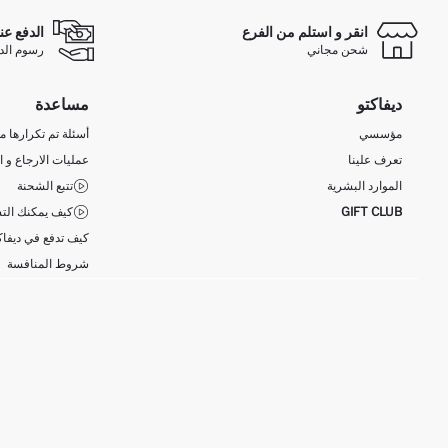
انقر و استلم من الفرع
الدفع عن
شحن مجاني
رسوم الدفع ع
ديفاكتو
مساعدة
مؤسسي
أسئلة تم تكرارها مؤ
تعرف علينا
عمليات الارجاع و ا
الموارد البشرية
تتبع الشحنة
GIFT CLUB
كيف يمكنك التس
كيف تدفع في ديفاك
شروط المنافسة