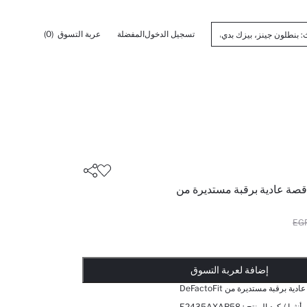
تسجيل الدخول
المفضلة
عربة التسوق
(0)
صة عادية برقبة مستديرة من
أضيف إلى قائمة تذكير
تم اضافة المنتج لعربة التسوق
يتم اضافة المنتج لعربة التسوق
ذت الكمية ... إخبارعندما يكون في المخزن
إضافة لعربة التسوق
برقبة مستديرة من DeFactoFit
أنثرا / كود المنتج :
E2435AXAR58