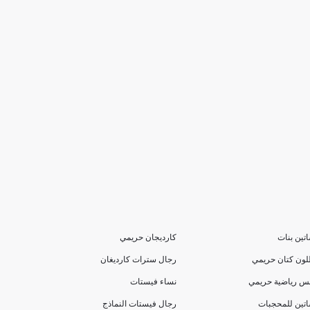
تين بنات
كارديجان حريمي
لون كتان حريمي
رجال سترات كارديغان
بس رياضية حريمي
نساء فيستات
تين للمحجبات
رجال فيستات النماذج