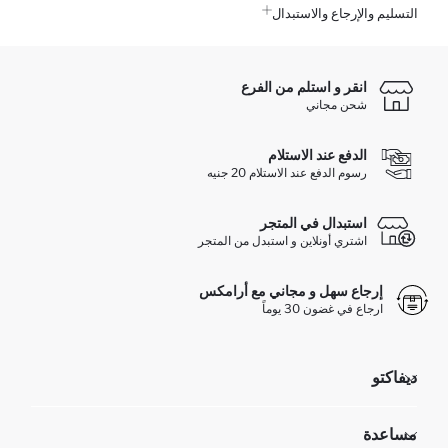
التسليم والإرجاع والاستبدال
انقر و استلم من الفرع
شحن مجاني
الدفع عند الاستلام
رسوم الدفع عند الاستلام 20 جنيه
استبدال في المتجر
اشتري أونلاين و استبدل من المتجر
إرجاع سهل و مجاني مع أرامكس
ارجاع في غضون 30 يوماً
ديفاكتو
مؤسسي
مساعدة
تعرف علينا