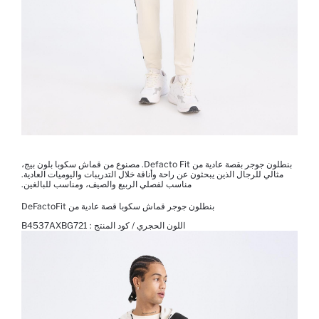
بنطلون جوجر بقصة عادية من Defacto Fit. مصنوع من قماش سكوبا بلون بيج،
مثالي للرجال الذين يبحثون عن راحة وأناقة خلال التدريبات واليوميات العادية.
مناسب لفصلي الربيع والصيف، ومناسب للبالغين.
بنطلون جوجر قماش سكوبا قصة عادية من DeFactoFit
اللون الحجري / كود المنتج :
B4537AXBG721