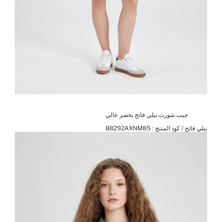
جيب شورت نيلي فاتح بخصر عالي
نيلي فاتح / كود المنتج :
B8292AXNM85