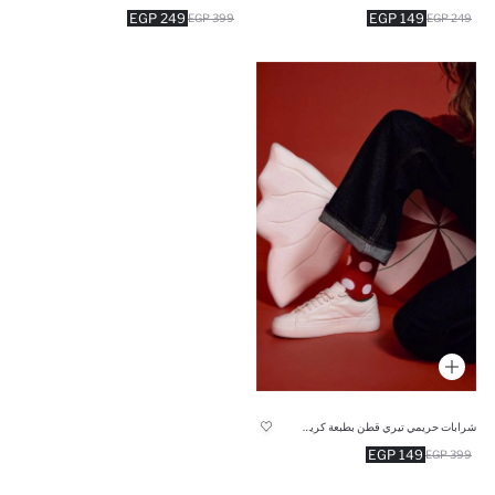
249 EGP
149 EGP
399 EGP
249 EGP
شرابات حريمي تيري قطن بطبعة كريسماس - قطعتين
149 EGP
399 EGP