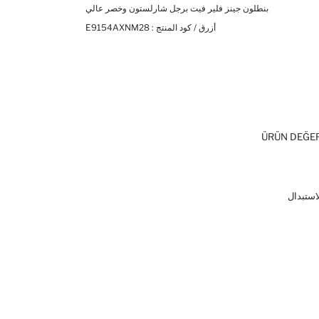
بنطلون جينز فلير فيت برجل شارلستون وخصر عالي
أزرق / كود المنتج :
E9154AXNM28
ÜRÜN DEĞE
لاستبدال