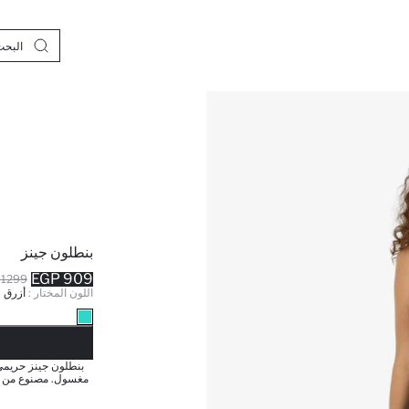
بنطلون جينز
909 EGP
1299 EGP
اللون المختار :
أزرق
نف
بنطلون جينز حريم
مغسول. مصنوع من ال