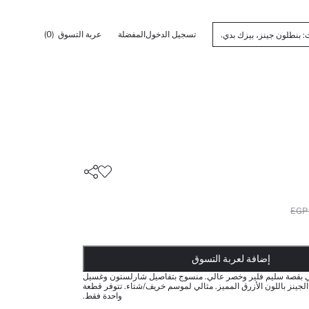
تسجيل الدخول
المفضلة
عربة التسوق
(0)
أضيف إلى قائمة تذكير
تم اضافة المنتج لعربة التسوق
يتم اضافة المنتج لعربة التسوق
ذت الكمية ... إخبارعندما يكون في المخزن
إضافة لعربة التسوق
ي بقصة سليم فلير وخصر عالي. منسوج بتفاصيل شارلستون وغسيل
جينز باللون الأزرق المميز. مثالي لموسم خريف/شتاء. تتوفر قطعة
واحدة فقط.