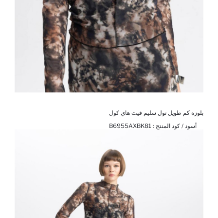
بلوزة كم طويل تول سليم فيت هاي كول
أسود / كود المنتج :
B6955AXBK81