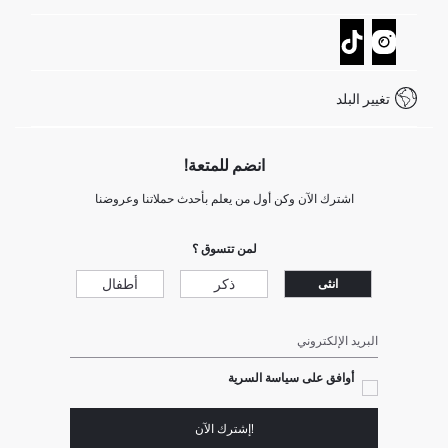
تتبع الشحنة
نموذج الاتصال
كيف يمكنك التسوق في ديفاكتو ؟
خدمة العملاء
كيف تدفع في ديفاكتو؟
WhatsApp +20 150 171 8113
شروط المنافسة
تغيير البلد
Call Center 19782
انضم للمتعة!
اشترك الآن وكن أول من يعلم بأحدث حملاتنا وعروضنا
لمن تتسوق ؟
ذكر
أطفال
انثى
البريد الإلكتروني
أوافق على سياسة السرية
!إشترك الآن