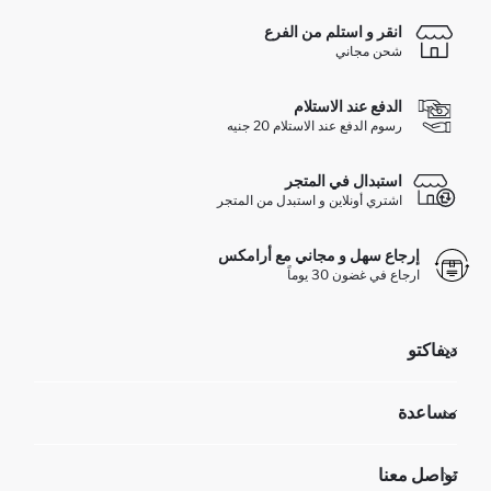
انقر و استلم من الفرع
شحن مجاني
الدفع عند الاستلام
رسوم الدفع عند الاستلام 20 جنيه
استبدال في المتجر
اشتري أونلاين و استبدل من المتجر
إرجاع سهل و مجاني مع أرامكس
ارجاع في غضون 30 يوماً
ديفاكتو
مؤسسي
مساعدة
تعرف علينا
الموارد البشرية
أسئلة تم تكرارها مؤخراً
تواصل معنا
GIFT CLUB
عمليات الارجاع و الاستبدال السهلة