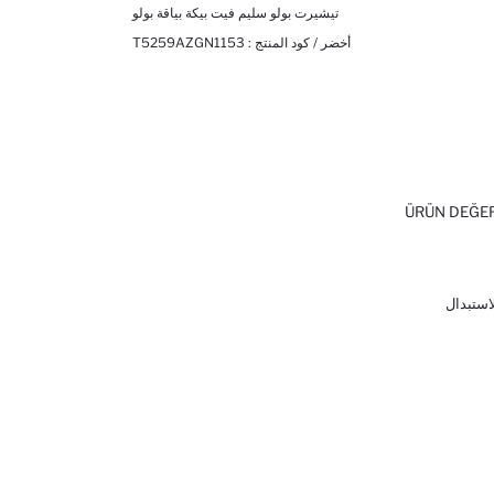
تيشيرت بولو سليم فيت بيكة بياقة بولو
أخضر / كود المنتج :
T5259AZGN1153
ÜRÜN DEĞE
لاستبدال