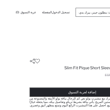
تسجيل الدخول
المفضلة
عربة التسوق
(0)
Slim Fit Pique Short Slee
أضيف إلى قائمة تذكير
تم اضافة المنتج لعربة التسوق
يتم اضافة المنتج لعربة التسوق
ذت الكمية ... إخبارعندما يكون في المخزن
إضافة لعربة التسوق
 مع تيشيرت بولو نص كم للرجال بياقة بولو الأنيقة والمصنوعة من
ستين المريح. يأتي بياقة بشريط تريكو وتفاصيل بيكه، مما يجعله خيارًا
ربيع. احصل على هذا التيشيرت الرائع اليوم وتمتع بمظهر أنيق وعصري.