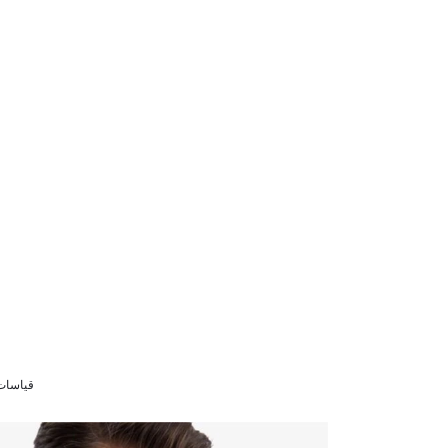
قياسات الموديل /97