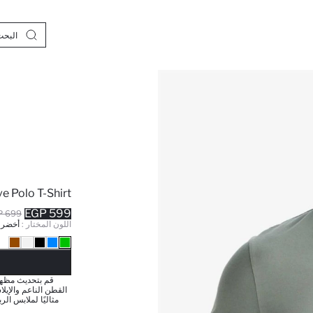
ve Polo T-Shirt
599 EGP
699 EGP
اللون المختار :
أخضر
نف
قم بتحديث مظهرك
القطن الناعم والإيلا
مثاليًا لملابس ال