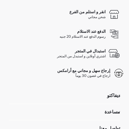
انقر و استلم من الفرع
شحن مجاني
الدفع عند الاستلام
رسوم الدفع عند الاستلام 20 جنيه
استبدال في المتجر
اشتري أونلاين و استبدل من المتجر
إرجاع سهل و مجاني مع أرامكس
ارجاع في غضون 30 يوماً
ديفاكتو
مؤسسي
مساعدة
تعرف علينا
الموارد البشرية
أسئلة تم تكرارها مؤخراً
تواصل معنا
GIFT CLUB