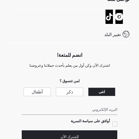
عمليات الارجاع و الاستبدال السهلة
تتبع الشحنة
نموذج الاتصال
كيف يمكنك التسوق في ديفاكتو ؟
خدمة العملاء
كيف تدفع في ديفاكتو؟
WhatsApp +20 150 171 8113
شروط المنافسة
تغيير البلد
Call Center 19782
انضم للمتعة!
اشترك الآن وكن أول من يعلم بأحدث حملاتنا وعروضنا
لمن تتسوق ؟
ذكر
أطفال
انثى
البريد الإلكتروني
أوافق على سياسة السرية
!إشترك الآن