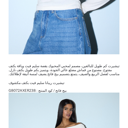
تيشيرت كم طويل للبالغين، مصمم لمحبي المحبوك بقصة سليم فيت وياقة بكتف
مفتوح. مصنوع من قماش مضلع عالي الجودة، ويتميز بكم طويل بكتف نازل.
مناسب لفصل الربيع والصيف، يتمتع بتصميم بيج فاتح يضيف لمسة أنيقة لإطلالتك.
تيشيرت ريبانا سليم فيت بكتف مكشوف
بيج فاتح / كود المنتج :
G8072AXER238