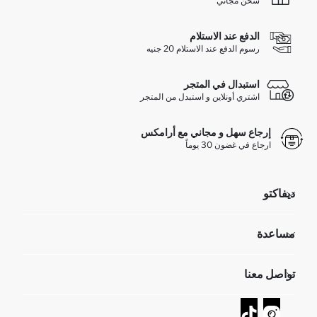
شحن مجاني
الدفع عند الاستلام
رسوم الدفع عند الاستلام 20 جنيه
استبدال في المتجر
اشتري أونلاين و استبدل من المتجر
إرجاع سهل و مجاني مع أرامكس
ارجاع في غضون 30 يوماً
ديفاكتو
مؤسسي
مساعدة
تعرف علينا
الموارد البشرية
أسئلة تم تكرارها مؤخراً
تواصل معنا
GIFT CLUB
عمليات الارجاع و الاستبدال السهلة
تتبع الشحنة
نموذج الاتصال
كيف يمكنك التسوق في ديفاكتو ؟