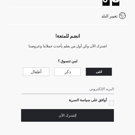
خدمة العملاء
كيف تدفع في ديفاكتو؟
WhatsApp +20 150 171 8113
شروط المنافسة
تغيير البلد
Call Center 19782
انضم للمتعة!
اشترك الآن وكن أول من يعلم بأحدث حملاتنا وعروضنا
لمن تتسوق ؟
ذكر
أطفال
انثى
البريد الإلكتروني
أوافق على سياسة السرية
!إشترك الآن