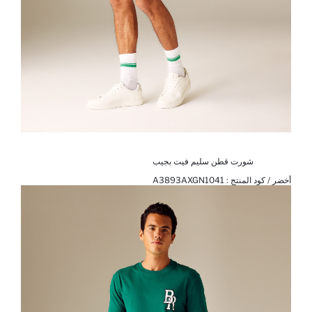
شورت قطن سليم فيت بجيب
أخضر / كود المنتج :
A3893AXGN1041