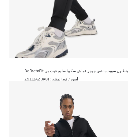
بنطلون سويت بانتس جوجر قماش سكوبا سليم فيت من DeFactoFit
أسود / كود المنتج :
Z9112AZBK81