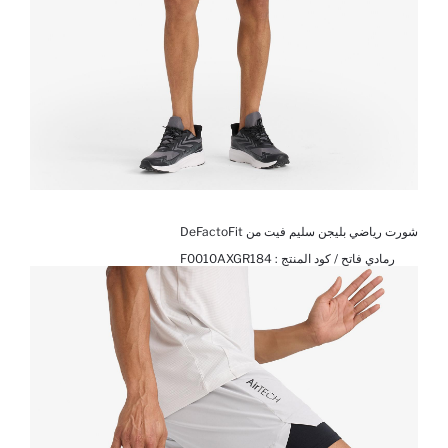
شورت رياضي بليجن سليم فيت من DeFactoFit
رمادي فاتح / كود المنتج :
F0010AXGR184