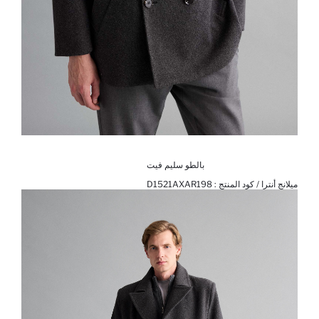
بالطو سليم فيت
ميلانج أنترا / كود المنتج :
D1521AXAR198