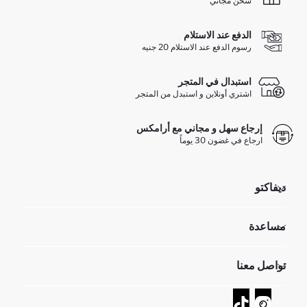
شحن مجاني
الدفع عند الاستلام
رسوم الدفع عند الاستلام 20 جنيه
استبدال في المتجر
اشتري أونلاين و استبدل من المتجر
إرجاع سهل و مجاني مع أرامكس
ارجاع في غضون 30 يوماً
ديفاكتو
مؤسسي
مساعدة
تعرف علينا
الموارد البشرية
أسئلة تم تكرارها مؤخراً
تواصل معنا
GIFT CLUB
عمليات الارجاع و الاستبدال السهلة
تتبع الشحنة
نموذج الاتصال
كيف يمكنك التسوق في ديفاكتو ؟