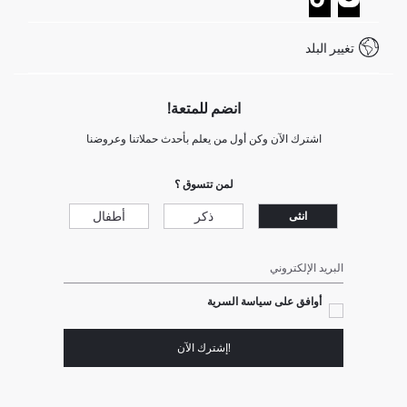
خدمة العملاء
كيف تدفع في ديفاكتو؟
WhatsApp +20 150 171 8113
شروط المنافسة
تغيير البلد
Call Center 19782
انضم للمتعة!
اشترك الآن وكن أول من يعلم بأحدث حملاتنا وعروضنا
لمن تتسوق ؟
ذكر
أطفال
انثى
البريد الإلكتروني
أوافق على سياسة السرية
!إشترك الآن