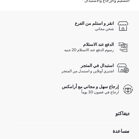
التسليم والإرجاع والاستبدال
انقر و استلم من الفرع
شحن مجاني
الدفع عند الاستلام
رسوم الدفع عند الاستلام 20 جنيه
استبدال في المتجر
اشتري أونلاين و استبدل من المتجر
إرجاع سهل و مجاني مع أرامكس
ارجاع في غضون 30 يوماً
ديفاكتو
مؤسسي
مساعدة
تعرف علينا