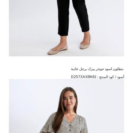
بنطلون اسود جوجر بيزك برجل عادية
أسود / كود المنتج :
D2573AXBK81