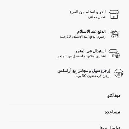
انقر و استلم من الفرع
شحن مجاني
الدفع عند الاستلام
رسوم الدفع عند الاستلام 20 جنيه
استبدال في المتجر
اشتري أونلاين و استبدل من المتجر
إرجاع سهل و مجاني مع أرامكس
ارجاع في غضون 30 يوماً
ديفاكتو
مؤسسي
مساعدة
تعرف علينا
الموارد البشرية
أسئلة تم تكرارها مؤخراً
تواصل معنا
GIFT CLUB