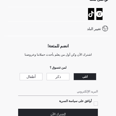
عمليات الارجاع و الاستبدال السهلة
تتبع الشحنة
نموذج الاتصال
كيف يمكنك التسوق في ديفاكتو ؟
خدمة العملاء
كيف تدفع في ديفاكتو؟
WhatsApp +20 150 171 8113
شروط المنافسة
تغيير البلد
Call Center 19782
انضم للمتعة!
اشترك الآن وكن أول من يعلم بأحدث حملاتنا وعروضنا
لمن تتسوق ؟
ذكر
أطفال
انثى
البريد الإلكتروني
أوافق على سياسة السرية
!إشترك الآن