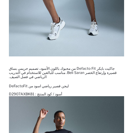
جاكيت بايكر Defacto Fit من محبوك باللون الأسود، تصميم حريمي بساق
قصيرة وإرتفاع الخصر Beli Saran. مناسب للبالغين للاستخدام في التدريب
الرياضي في فصل الصيف.
ليجن قصير رياضي اسود من DeFactoFit
أسود / كود المنتج :
D2907AXBK81