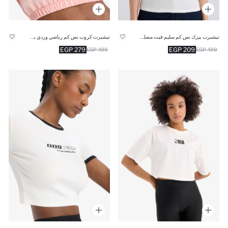
تيشيرت كروب نص كم رياضي وردي بطبعة شعار من DeFactoFit
تيشيرت بيزك نص كم سليم فيت مضلع برقبة مستديرة
279 EGP
209 EGP
499 EGP
499 EGP