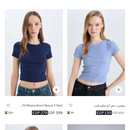
تيشيرت نص كم سليم فيت
Slim Fit Ribana Short Sleeve T-Shirt
279 EGP
399 EGP
139 EGP
+10
+4
399 EGP