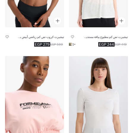
تيشيرت نص كم مطبوع بياقة مستديرة
تيشيرت كروب نص كم رياضي أبيض بطبعة شعار من DeFactoFit
279 EGP
244 EGP
599 EGP
+1
449 EGP