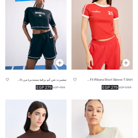
Slim Fit Ribana Short Sleeve T-Shirt
تيشيرت نص كم برقبة مستديرة من DeFactoFit NBA Brooklyn Nets
279 EGP
279 EGP
499 EGP
599 EGP