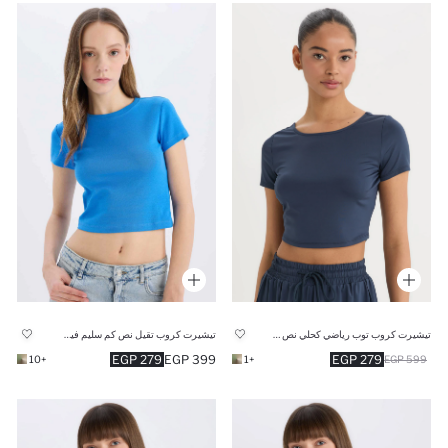
تيشيرت كروب توب رياضي كحلي نص كم من DeFactoFit
تيشيرت كروب تقيل نص كم سليم فيت مضلع
279 EGP
399 EGP
279 EGP
+10
+1
599 EGP