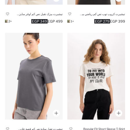
تيشيرت كروب توب نص كم رياضي بيزك من DeFactoFit
تيشيرت بيزك تقيل نص كم اوفر سايز برقبة مستديرة
349 EGP
499 EGP
279 EGP
399 EGP
+2
+1
تيشيرت تقيل سادة نص كم قصة عادية بياقة مستديرة
Regular Fit Short Sleeve T-Shirt