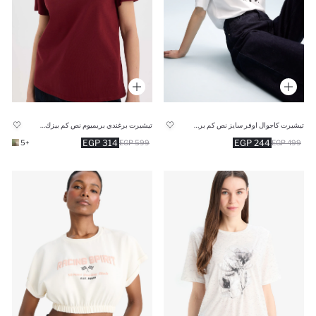
تيشيرت كاجوال اوفر سايز نص كم برقبة مستديرة
تيشيرت برغندي بريميوم نص كم بيزك قصة عادية وياقة مستديرة
314 EGP
244 EGP
+5
599 EGP
499 EGP