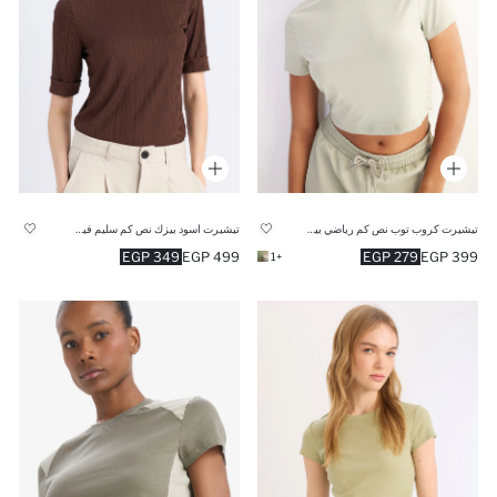
تيشيرت كروب توب نص كم رياضي بيزك من DeFactoFit
تيشيرت اسود بيزك نص كم سليم فيت بياقة عالية
349 EGP
499 EGP
279 EGP
399 EGP
+1