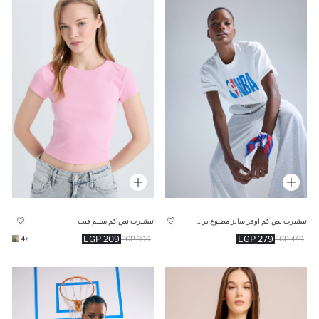
تيشيرت نص كم اوفر سايز مطبوع برقبة مستديرة من NBA
تيشيرت نص كم سليم فيت
209 EGP
279 EGP
+4
399 EGP
449 EGP