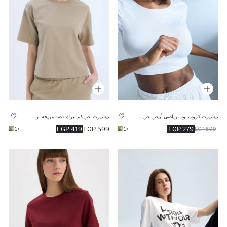
تيشيرت كروب توب رياضي أبيض نص كم من DeFactoFit
تيشيرت نص كم بيزك قصة مريحة برقبة مستديرة
419 EGP
599 EGP
279 EGP
+1
+1
599 EGP