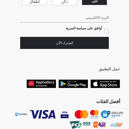
ذكر
أطفال
انثى
البريد الإلكتروني
أوافق على سياسة السرية
!إشترك الآن
حمل التطبيق
أفضل الفئات
جميع متاجرنا
برفانات حريمى
هدايا عيد الحب
جينز رجالي
البلوفر النسائية
تونيكات نسائي
بلوفر رجالي
فساتين نساء