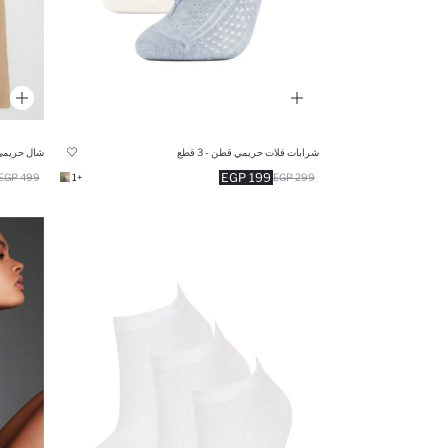
شرابات فلات حريمي قطن - 3 قطع
شال حريمي
199 EGP
499 EGP
+1
299 EGP