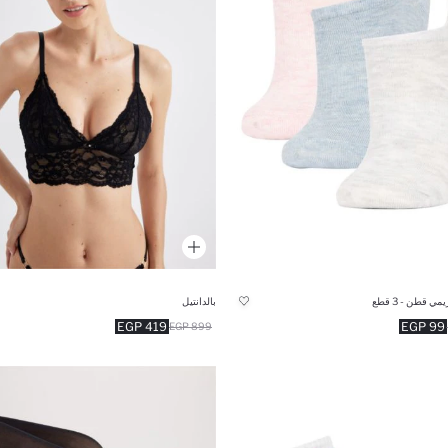
 قطن - 3 قطع
بالدانتيل
419 EGP
99 EGP
899 EGP