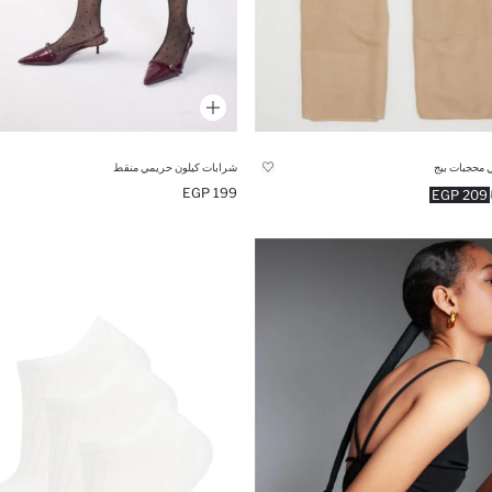
 محجبات بيج
شرابات كيلون حريمي منقط
199 EGP
209 EGP