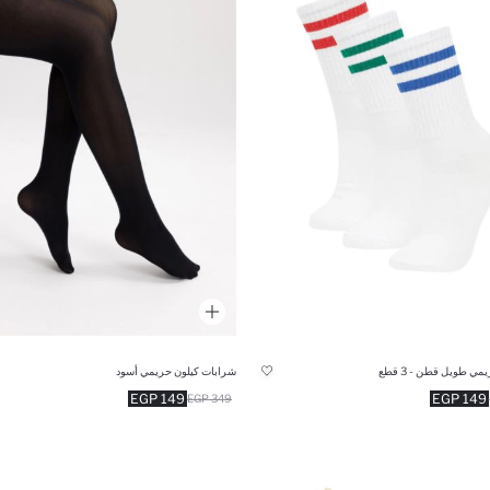
ي طويل قطن - 3 قطع
شرابات كيلون حريمي أسود
149 EGP
149 EGP
349 EGP