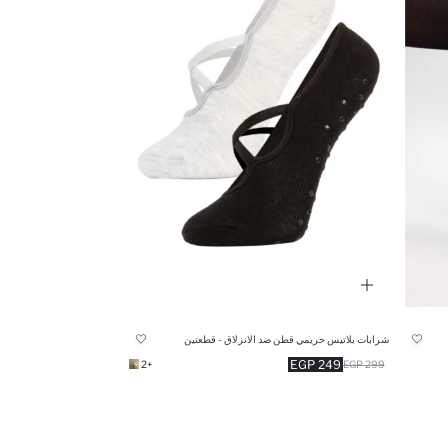
شرابات بلاتيس حريمي قطن ضد الانزلاق - قطعتين
249 EGP
+2
299 EGP