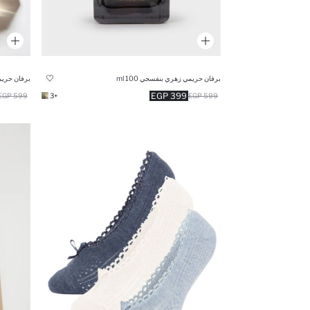
برفان حريمي زهري بنفسجي 100 ml
برفان حريمي ز
399 EGP
599 EGP
+3
599 EGP