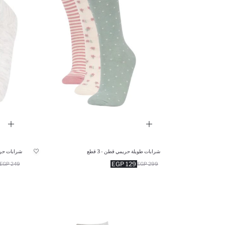
شرابات طويلة حريمي قطن - 3 قطع
شرابات حريمي
129 EGP
249 EGP
299 EGP