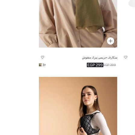
سكارف حريمي بيزك منقوش
299 EGP
+3
399 EGP