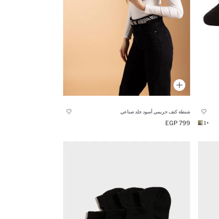
شنطة كتف حريمي أسود جلد صناعي
799 EGP
+1