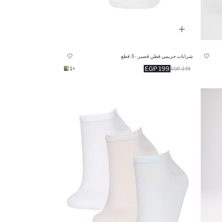
شرابات حريمي قطن قصير - 3 قطع
199 EGP
+1
249 EGP