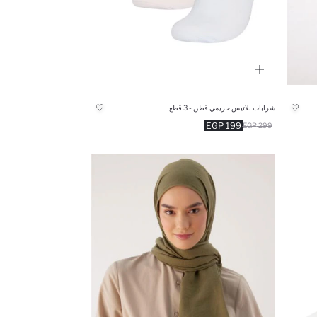
شرابات بلاتيس حريمي قطن - 3 قطع
199 EGP
299 EGP