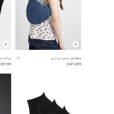
شنطة كتف حريمي جينز أزرق
شرابات حريم
199 EGP
1299 EGP