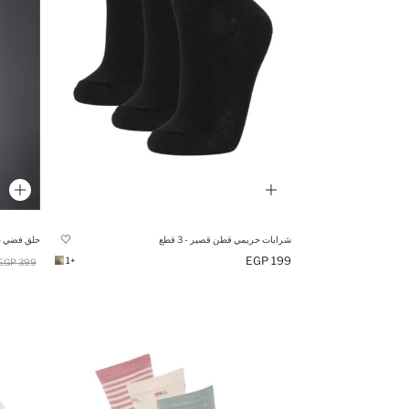
شرابات حريمي قطن قصير - 3 قطع
حلق فضي حريم
199 EGP
+1
399 EGP