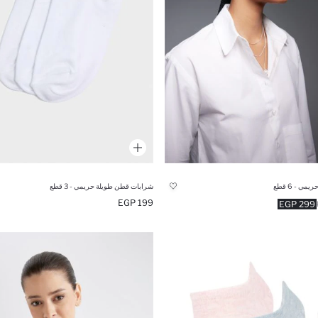
ي - 6 قطع
شرابات قطن طويلة حريمي - 3 قطع
199 EGP
299 EGP