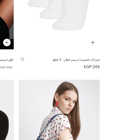
شرابات قصيرة حريمي قطن - 3 قطع
حلق حريمي
249 EGP
499 EGP