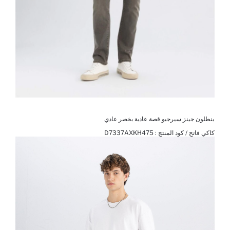
بنطلون جينز سيرجيو قصة عادية بخصر عادي
كاكي فاتح / كود المنتج :
D7337AXKH475