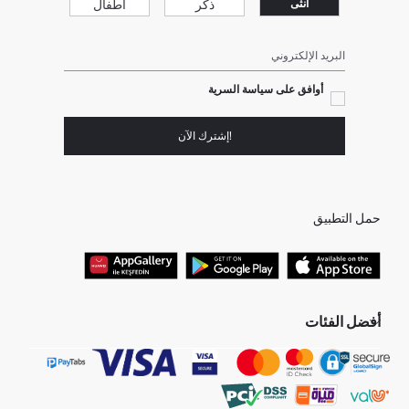
ذكر
أطفال
انثى
البريد الإلكتروني
أوافق على سياسة السرية
!إشترك الآن
حمل التطبيق
أفضل الفئات
جميع متاجرنا
برفانات حريمى
هدايا عيد الحب
جينز رجالي
البلوفر النسائية
تونيكات نسائي
بلوفر رجالي
فساتين نساء