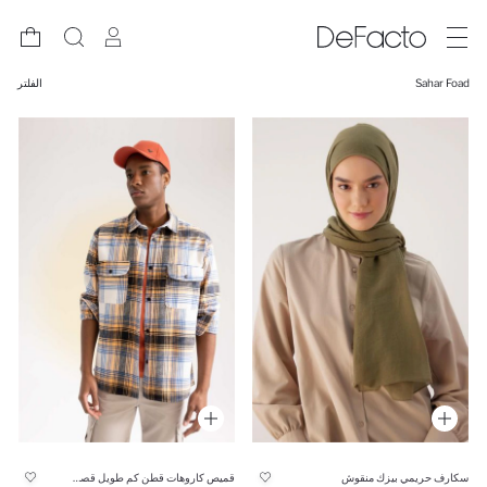
Sahar Foad
الفلتر
سكارف حريمي بيزك منقوش
قميص كاروهات قطن كم طويل قصة مريحة