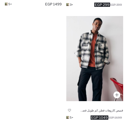
1499 EGP
+5
299 EGP
+3
399 EGP
قميص كاروهات قطن كم طويل قصة مريحة
1049 EGP
+5
1699 EGP