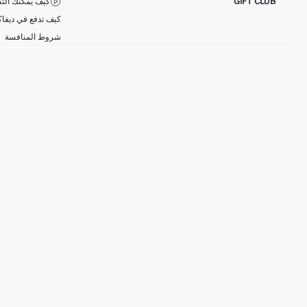
GIFT CLUB
كيف يمكنك التس
كيف تدفع في ديفاك
شروط المنافسة