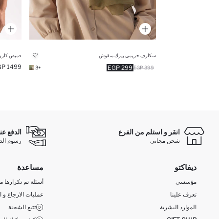
سكارف حريمي بيزك منقوش
قميص كارو
1499 EGP
299 EGP
+3
399 EGP
انقر و استلم من الفرع
الدفع عن
شحن مجاني
رسوم الدفع ع
ديفاكتو
مساعدة
مؤسسي
أسئلة تم تكرارها مؤ
تعرف علينا
عمليات الارجاع و ا
الموارد البشرية
تتبع الشحنة