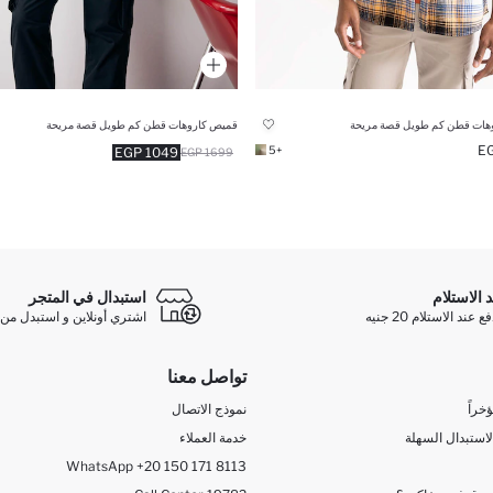
هات قطن كم طويل قصة مريحة
قميص كاروهات قطن كم طويل قصة مريحة
+5
1049 EGP
1699 EGP
د الاستلام
استبدال في المتجر
ند الاستلام 20 جنيه
اشتري أونلاين و استبدل من 
تواصل معنا
خراً
نموذج الاتصال
لاستبدال السهلة
خدمة العملاء
WhatsApp +20 150 171 8113