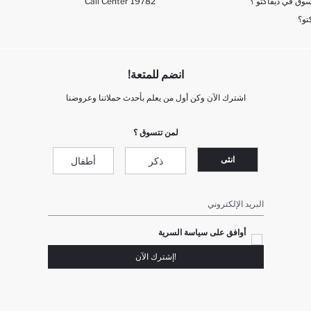
وق في ديفاكتو ؟
Call Center 19782
تو؟
انضم للمتعة!
اشترك الآن وكن أول من يعلم بأحدث حملاتنا وعروضنا
لمن تتسوق ؟
انثى
ذكر
أطفال
البريد الإلكتروني
أوافق على سياسة السرية
!إشترك الآن