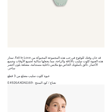
قد حان وقتك للوقوع في حب هذه المجموعة المحبوكة من Fall In Love. تمتاز
هذه العبوة كلوت سليب بالأناقة والراحة، مما يجعلها مثالية لجميع الأوقات وجميع
الأعمار. تألق بأسلوبك الخاص مع ملابس داخلية مستدامة، مضلعة بلون أخضر
ساحر.
عبوة كلوت سليب مضلع من 3 قطع
نعناع / كود المنتج :
E4926AXGN1169