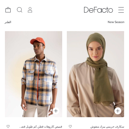
New Season
الفلتر
سكارف حريمي بيزك منقوش
قميص كاروهات قطن كم طويل قصة مريحة