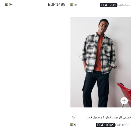
1499 EGP
+5
299 EGP
+3
399 EGP
قميص كاروهات قطن كم طويل قصة مريحة
1049 EGP
+5
1699 EGP