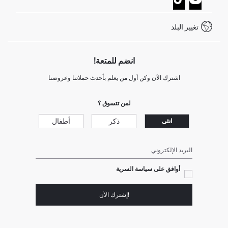
خدمة العملاء
كيف تدفع في ديفاكتو؟
WhatsApp +20 150 171 8113
شروط المنافسة
تغيير البلد
Call Center 19782
انضم للمتعة!
اشترك الآن وكن أول من يعلم بأحدث حملاتنا وعروضنا
لمن تتسوق ؟
ذكر
أطفال
انثى
البريد الإلكتروني
أوافق على سياسة السرية
!إشترك الآن