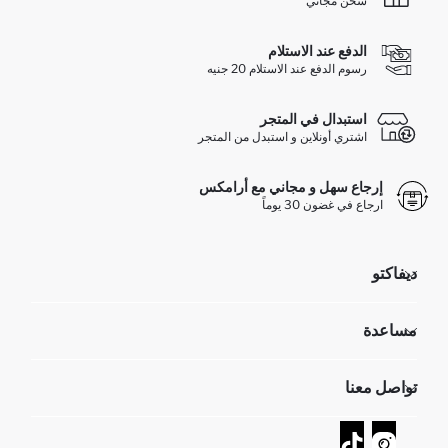
شحن مجاني
الدفع عند الاستلام
رسوم الدفع عند الاستلام 20 جنيه
استبدال في المتجر
اشتري أونلاين و استبدل من المتجر
إرجاع سهل و مجاني مع أرامكس
ارجاع في غضون 30 يوماً
ديفاكتو
مؤسسي
مساعدة
تعرف علينا
الموارد البشرية
أسئلة تم تكرارها مؤخراً
تواصل معنا
GIFT CLUB
عمليات الارجاع و الاستبدال السهلة
تتبع الشحنة
نموذج الاتصال
كيف يمكنك التسوق في ديفاكتو ؟