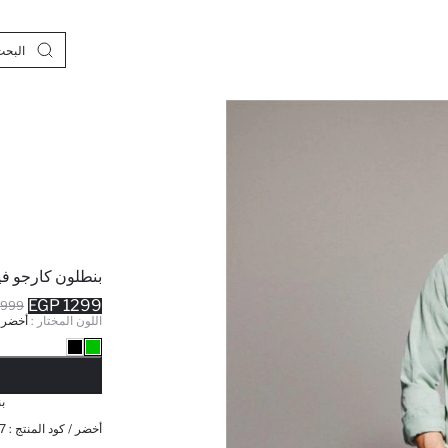
بنطلون كارجو ف
1299 EGP
999 EGP
اللون المختار :
أخضر
نف
ب
أخضر / كود المنتج :
7