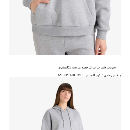
سويت شيرت بيزك قصة مريحة بكابيشون
ميلانج رمادي / كود المنتج :
A9305AXGR93