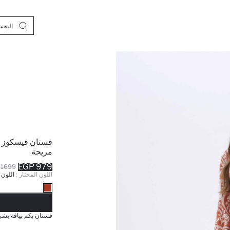
فستان فيسكوز 
مريحة
979 EGP
1699 EGP
اللون المختار :
اللون 
نف
فستان بكم بياقة بشر