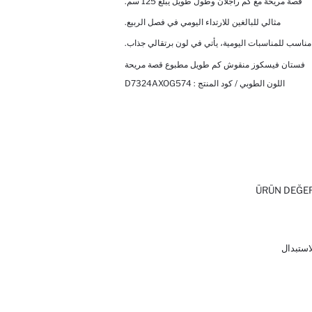
قصة مريحة مع كم راجلان وطول طويل يبلغ 125 سم.
مثالي للبالغين للارتداء اليومي في فصل الربيع.
مناسب للمناسبات اليومية، يأتي في لون برتقالي جذاب.
فستان فيسكوز منقوش كم طويل مطبوع قصة مريحة
اللون الطوبي / كود المنتج :
D7324AXOG574
ÜRÜN DEĞE
لاستبدال