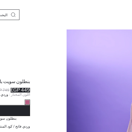
بنطلون سويت با
449 EGP
749 EGP
اللون المختار :
وردي ف
نف
بنطلون سوي
وردي فاتح / كود المنت