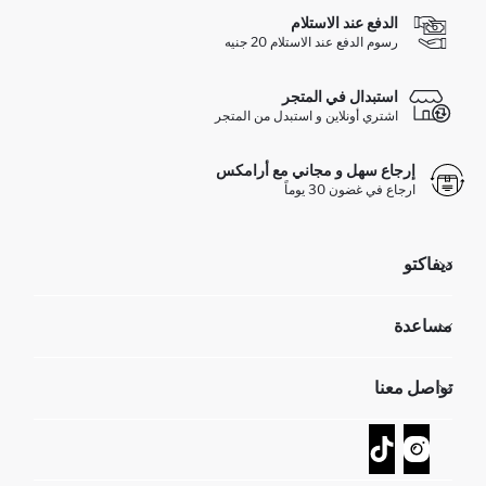
الدفع عند الاستلام
رسوم الدفع عند الاستلام 20 جنيه
استبدال في المتجر
اشتري أونلاين و استبدل من المتجر
إرجاع سهل و مجاني مع أرامكس
ارجاع في غضون 30 يوماً
ديفاكتو
مؤسسي
مساعدة
تعرف علينا
الموارد البشرية
أسئلة تم تكرارها مؤخراً
تواصل معنا
GIFT CLUB
عمليات الارجاع و الاستبدال السهلة
تتبع الشحنة
نموذج الاتصال
كيف يمكنك التسوق في ديفاكتو ؟
خدمة العملاء
كيف تدفع في ديفاكتو؟
WhatsApp +20 150 171 8113