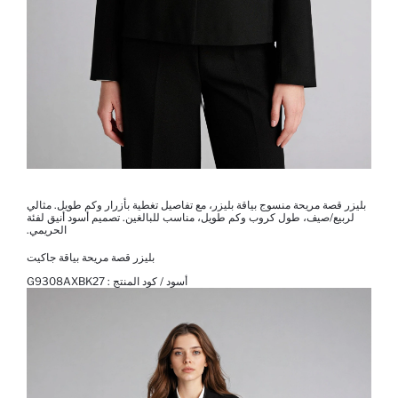
بليزر قصة مريحة منسوج بياقة بليزر، مع تفاصيل تغطية بأزرار وكم طويل. مثالي
لربيع/صيف، طول كروب وكم طويل، مناسب للبالغين. تصميم أسود أنيق لفئة
الحريمي.
بليزر قصة مريحة بياقة جاكيت
أسود / كود المنتج :
G9308AXBK27