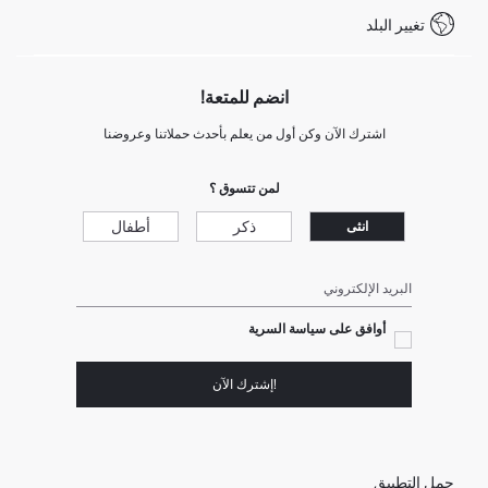
شروط المنافسة
تغيير البلد
Call Center 19782
انضم للمتعة!
اشترك الآن وكن أول من يعلم بأحدث حملاتنا وعروضنا
لمن تتسوق ؟
ذكر
أطفال
انثى
البريد الإلكتروني
أوافق على سياسة السرية
!إشترك الآن
حمل التطبيق