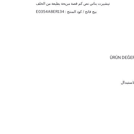
تيشيرت بناتي نص كم قصة مريحة بطبعة من الخلف
بيج فاتح / كود المنتج :
E0354A8ER134
ÜRÜN DEĞE
لاستبدال