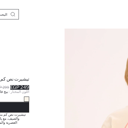
تيشيرت نص كم 
249 EGP
299 EGP
اللون المختار :
بيج فا
نف
تيشيرت نص كم بنات
والصيف، مع يا
العصرية والم