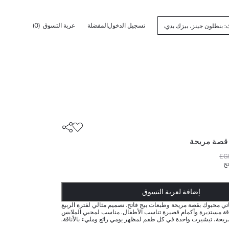
تسجيل الدخول
المفضلة
عربة التسوق
(0)
قصة مريحة
تح
أضيف إلى قائمة تذكير
تم اضافة المنتج لعربة التسوق
يتم اضافة المنتج لعربة التسوق
ذت الكمية ... إخبارعندما يكون في المخزن
إضافة لعربة التسوق
ي محبوك بقصة مريحة وطبعات بيج فاتح. تصميم مثالي لفترة الربيع
قة مستديرة وأكمام قصيرة تناسب الأطفال. مناسب لمحبي الملابس
ريحة، تيشيرت واحدة في كل طقم لمظهر يومي رائع ومليء بالأناقة.