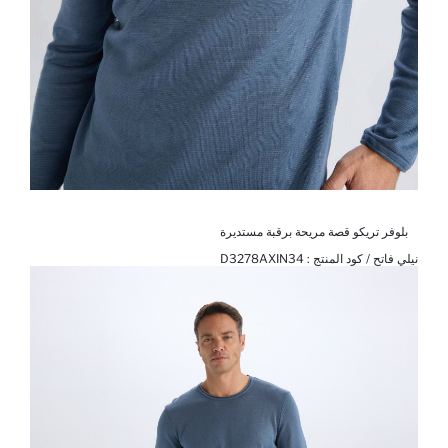
بلوفر تريكو قصة مريحة برقبة مستديرة
نيلي فاتح / كود المنتج :
D3278AXIN34