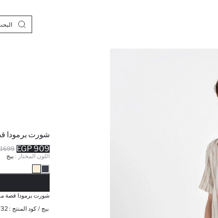
شورت برمودا قص
909 EGP
1699 EGP
اللون المختار :
بيج
نف
شورت برمودا قصة مري
بيج / كود المنتج :
732