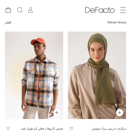
Reham Anany
الفلتر
سكارف حريمي بيزك منقوش
قميص كاروهات قطن كم طويل قصة مريحة