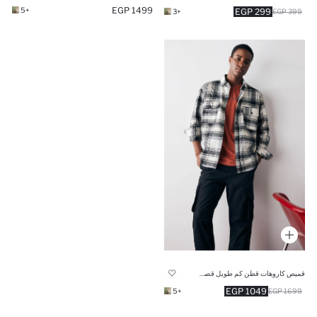
1499 EGP
+5
299 EGP
+3
399 EGP
قميص كاروهات قطن كم طويل قصة مريحة
1049 EGP
+5
1699 EGP