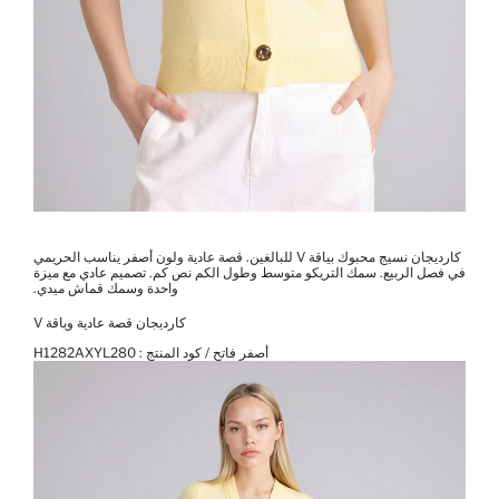
كارديجان نسيج محبوك بياقة V للبالغين. قصة عادية ولون أصفر يناسب الحريمي
في فصل الربيع. سمك التريكو متوسط ​​وطول الكم نص كم. تصميم عادي مع ميزة
واحدة وسمك قماش ميدي.
كارديجان قصة عادية وياقة V
أصفر فاتح / كود المنتج :
H1282AXYL280