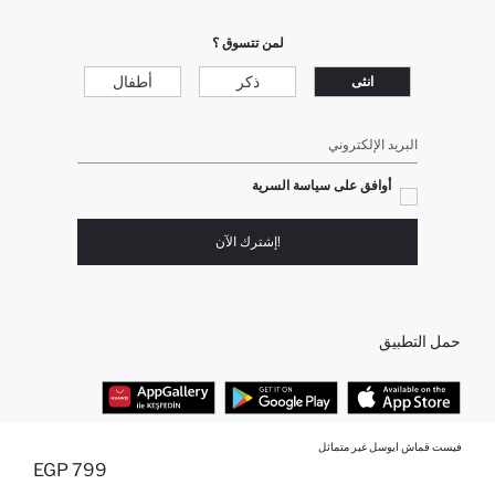
لمن تتسوق ؟
ذكر
أطفال
انثى
البريد الإلكتروني
أوافق على سياسة السرية
!إشترك الآن
حمل التطبيق
فيست قماش ايوسل غير متماثل
أفضل الفئات
799 EGP
أضيف إلى قائمة تذكير
تم اضافة المنتج لعربة التسوق
يتم اضافة المنتج لعربة التسوق
نفذت الكمية ... إخبارعندما يكون في المخزن