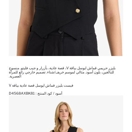
بليزر حريمي قماش ايوسل بياقة V، قصة عادية، بأزرار و جيب فليتو. منسوج
للبالغين، بلون أسود. مثالي لموسم خريف/شتاء. تصميم خارجي رائع للمرأة
العصرية.
فيست بليزر قماش ايوسل قصة عادية بياقة V
أسود / كود المنتج :
D4568AXBK81