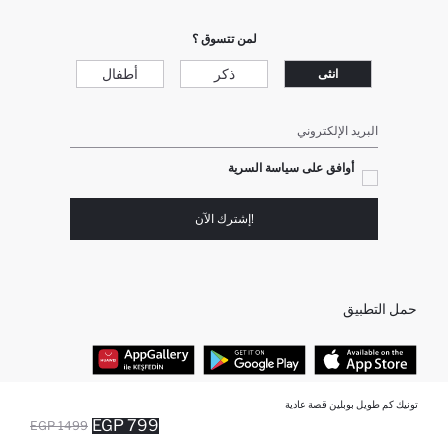
لمن تتسوق ؟
ذكر
أطفال
انثى
البريد الإلكتروني
أوافق على سياسة السرية
!إشترك الآن
حمل التطبيق
تونيك كم طويل بوبلين قصة عادية
أفضل الفئات
799 EGP
1499 EGP
أضيف إلى قائمة تذكير
تم اضافة المنتج لعربة التسوق
يتم اضافة المنتج لعربة التسوق
نفذت الكمية ... إخبارعندما يكون في المخزن