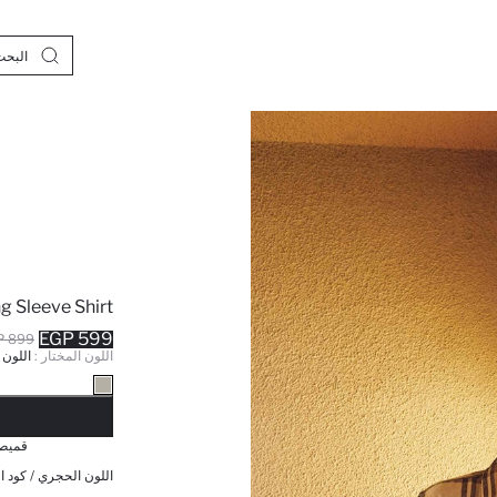
g Sleeve Shirt
599 EGP
899 EGP
اللون المختار :
اللون
نف
قميص 
اللون الحجري / كود ال