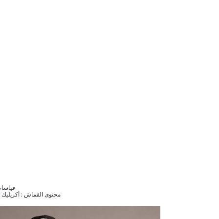
قياسات الموديل 96
محتوى القماش : أكريليك 13%,قطن 35%,فيسكوز 11%,بوليستر 41%