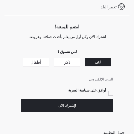
شروط المنافسة
تغيير البلد
Call Center 19782
انضم للمتعة!
اشترك الآن وكن أول من يعلم بأحدث حملاتنا وعروضنا
لمن تتسوق ؟
ذكر
أطفال
انثى
البريد الإلكتروني
أوافق على سياسة السرية
!إشترك الآن
حمل التطبيق