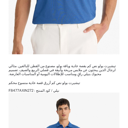
تيشيرت بولو نص كم بقصة عادية وياقة بولو، مصنوع من القطن للبالغين. مثالي
لرجال الذين يبحثون عن ملابس مريحة وأنيقة في فصلي الربيع والصيف. تصميم
محبوك بنيلي راقٍ ومناسب للإطلالات اليومية أو المناسبات العارضة.
تيشيرت بولو نص كم أزرق قصة عادية منسوج محكم
نيلي / كود المنتج :
F8477AXIN272