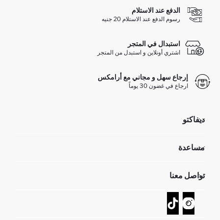
الدفع عند الاستلام
رسوم الدفع عند الاستلام 20 جنيه
استبدال في المتجر
اشتري أونلاين و استبدل من المتجر
إرجاع سهل و مجاني مع أرامكس
ارجاع في غضون 30 يوماً
ديفاكتو
مؤسسي
مساعدة
تعرف علينا
الموارد البشرية
أسئلة تم تكرارها مؤخراً
تواصل معنا
GIFT CLUB
عمليات الارجاع و الاستبدال السهلة
تتبع الشحنة
نموذج الاتصال
كيف يمكنك التسوق في ديفاكتو ؟
خدمة العملاء
كيف تدفع في ديفاكتو؟
WhatsApp +20 150 171 8113