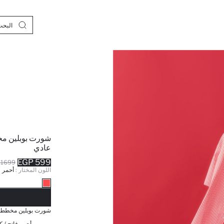
شورت بوبلين م
عادي
599 EGP
1699 EGP
اللون المختار :
أحمر ف
نف
شورت بوبلين مخطط 
أحمر فاتح / ك