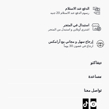
الدفع عند الاستلام
رسوم الدفع عند الاستلام 20 جنيه
استبدال في المتجر
اشتري أونلاين و استبدل من المتجر
إرجاع سهل و مجاني مع أرامكس
ارجاع في غضون 30 يوماً
ديفاكتو
مؤسسي
مساعدة
تعرف علينا
الموارد البشرية
أسئلة تم تكرارها مؤخراً
تواصل معنا
GIFT CLUB
عمليات الارجاع و الاستبدال السهلة
تتبع الشحنة
نموذج الاتصال
كيف يمكنك التسوق في ديفاكتو ؟
خدمة العملاء