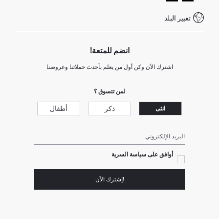
كيف تدفع في ديفاكتو؟
WhatsApp +20 150 171 8113
شروط المنافسة
تغيير البلد
Call Center 19782
انضم للمتعة!
اشترك الآن وكن أول من يعلم بأحدث حملاتنا وعروضنا
لمن تتسوق ؟
ذكر
أطفال
انثى
البريد الإلكتروني
أوافق على سياسة السرية
!إشترك الآن