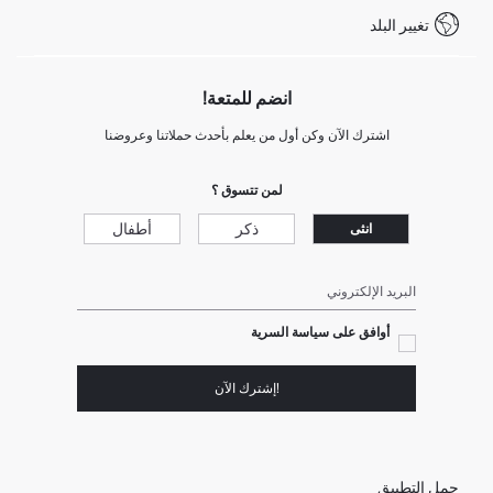
شروط المنافسة
تغيير البلد
Call Center 19782
انضم للمتعة!
اشترك الآن وكن أول من يعلم بأحدث حملاتنا وعروضنا
لمن تتسوق ؟
ذكر
أطفال
انثى
البريد الإلكتروني
أوافق على سياسة السرية
!إشترك الآن
حمل التطبيق