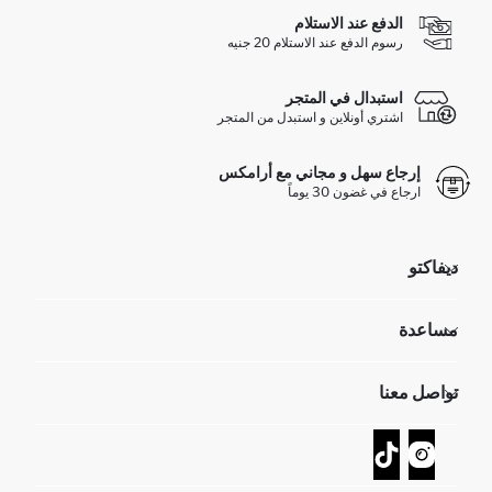
الدفع عند الاستلام
رسوم الدفع عند الاستلام 20 جنيه
استبدال في المتجر
اشتري أونلاين و استبدل من المتجر
إرجاع سهل و مجاني مع أرامكس
ارجاع في غضون 30 يوماً
ديفاكتو
مؤسسي
مساعدة
تعرف علينا
الموارد البشرية
أسئلة تم تكرارها مؤخراً
تواصل معنا
GIFT CLUB
عمليات الارجاع و الاستبدال السهلة
تتبع الشحنة
نموذج الاتصال
كيف يمكنك التسوق في ديفاكتو ؟
خدمة العملاء
كيف تدفع في ديفاكتو؟
WhatsApp +20 150 171 8113