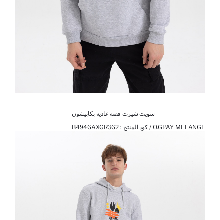
سويت شيرت قصة عادية بكابيشون
O.GRAY MELANGE / كود المنتج :
B4946AXGR362