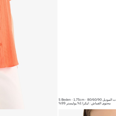
 S Beden - 1,75cm - 80/60/90
محتوى القماش : ليكرا 1%,بوليستر 99%