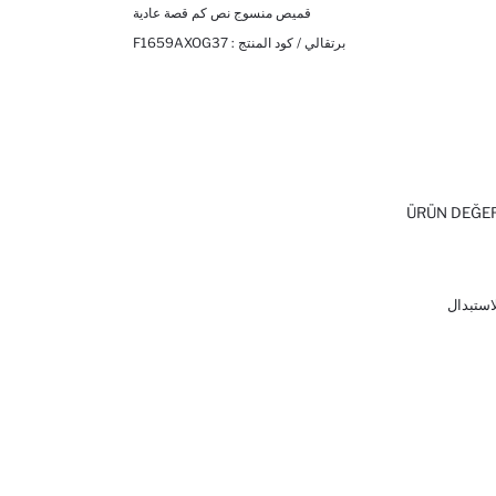
قميص منسوج نص كم قصة عادية
برتقالي / كود المنتج :
F1659AXOG37
ÜRÜN DEĞE
لاستبدال