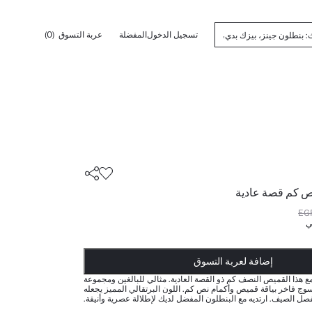
تسجيل الدخول
المفضلة
عربة التسوق
(0)
 كم قصة عادية
ي
أضيف إلى قائمة تذكير
تم اضافة المنتج لعربة التسوق
يتم اضافة المنتج لعربة التسوق
ذت الكمية ... إخبارعندما يكون في المخزن
إضافة لعربة التسوق
هذا القميص النصف كم ذو القصة العادية. مثالي للبالغين ومجموعة
ج فاخر بياقة قميص وأكمام نص كم. اللون البرتقالي المميز يجعله
لفصل الصيف. ارتديه مع البنطلون المفضل لديك لإطلالة عصرية وأنيقة.