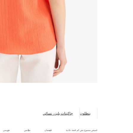
بنطلون
جاكيتات بليزر نسائي
قميص منسوج نص كم قصة عادية
قمصان
ملابس
حريمي