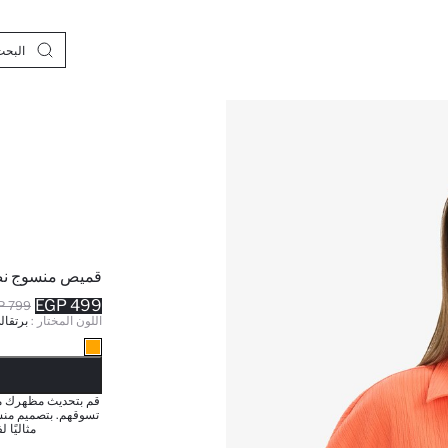
قميص منسوج نص
499 EGP
799 EGP
اللون المختار :
برتقال
نف
قم بتحديث مظهرك مع 
تسوقهم. بتصميم منسو
مثاليًا 