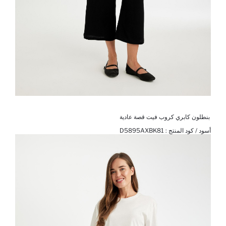
بنطلون كابري كروب فيت قصة عادية
أسود / كود المنتج :
D5895AXBK81