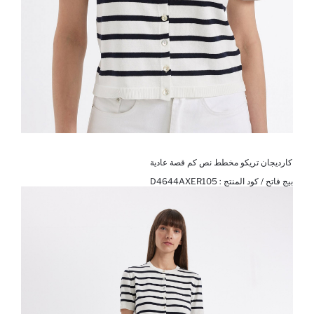
كارديجان تريكو مخطط نص كم قصة عادية
بيج فاتح / كود المنتج :
D4644AXER105