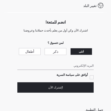
شروط المنافسة
تغيير البلد
Call Center 19782
انضم للمتعة!
اشترك الآن وكن أول من يعلم بأحدث حملاتنا وعروضنا
لمن تتسوق ؟
ذكر
أطفال
انثى
البريد الإلكتروني
أوافق على سياسة السرية
!إشترك الآن
حمل التطبيق