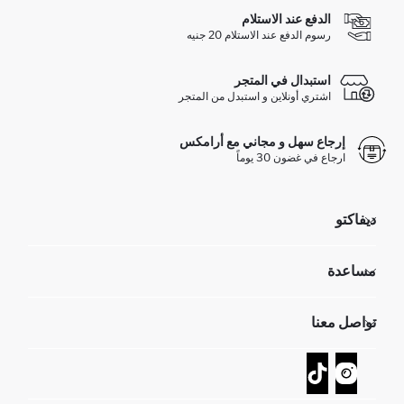
الدفع عند الاستلام
رسوم الدفع عند الاستلام 20 جنيه
استبدال في المتجر
اشتري أونلاين و استبدل من المتجر
إرجاع سهل و مجاني مع أرامكس
ارجاع في غضون 30 يوماً
ديفاكتو
مؤسسي
مساعدة
تعرف علينا
الموارد البشرية
أسئلة تم تكرارها مؤخراً
تواصل معنا
GIFT CLUB
عمليات الارجاع و الاستبدال السهلة
تتبع الشحنة
نموذج الاتصال
كيف يمكنك التسوق في ديفاكتو ؟
خدمة العملاء
كيف تدفع في ديفاكتو؟
WhatsApp +20 150 171 8113