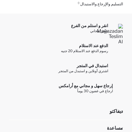
التسليم والإرجاع والاستبدال
انقر و استلم من الفرع
شحن مجاني
الدفع عند الاستلام
رسوم الدفع عند الاستلام 20 جنيه
استبدال في المتجر
اشتري أونلاين و استبدل من المتجر
إرجاع سهل و مجاني مع أرامكس
ارجاع في غضون 30 يوماً
ديفاكتو
مؤسسي
مساعدة
تعرف علينا